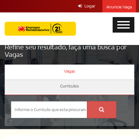
Logar
Anuncie Vaga
Refine seu resultado, faça uma busca por
Vagas
Vagas
Currículos