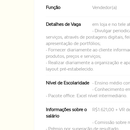
Função
Vendedor(a)
Detalhes de Vaga
em loja e no tele 
- Divulgar periodi
serviços, através de postagens digitais, 
apresentação de portfólios;
- Fornecer diariamente ao cliente informaç
produtos, preços e serviços;
- Realizar diariamente a organização e ap
layout pré-estabelecido.
Nível de Escolaridade
- Ensino médio co
- Conhecimento em
- Pacote office: Excel nível intermediário.
Informações sobre o
R$1.621,00 + VR 
salário
- Comissão sobre 
- Prêmio por superação de resultado