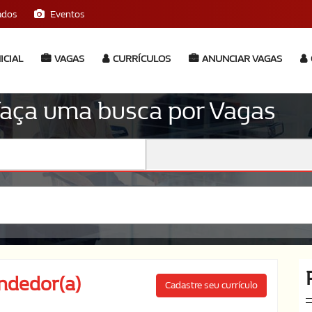
ados
Eventos
ICIAL
VAGAS
CURRÍCULOS
ANUNCIAR VAGAS
 faça uma busca por Vagas
ndedor(a)
Cadastre seu currículo