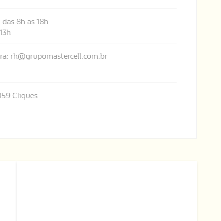
 das 8h as 18h
 13h
para: rh@grupomastercell.com.br
059 Cliques