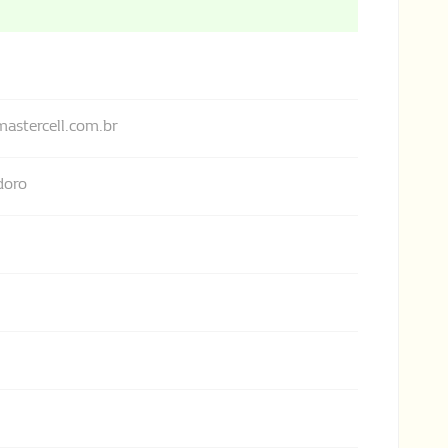
astercell.com.br
doro