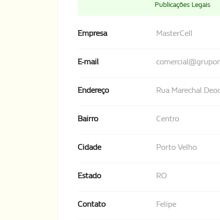
Publicações Legais
Empresa
MasterCell
E-mail
comercial@grupom
Endereço
Rua Marechal Deo
Bairro
Centro
Cidade
Porto Velho
Estado
RO
Contato
Felipe