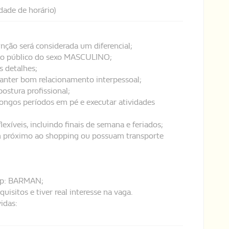
idade de horário)
unção será considerada um diferencial;
ao público do sexo MASCULINO;
s detalhes;
manter bom relacionamento interpessoal;
stura profissional;
longos períodos em pé e executar atividades
lexíveis, incluindo finais de semana e feriados;
am próximo ao shopping ou possuam transporte
pp: BARMAN;
isitos e tiver real interesse na vaga.
idas: