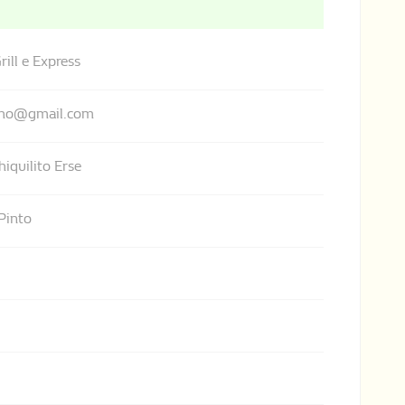
ill e Express
lho@gmail.com
hiquilito Erse
Pinto