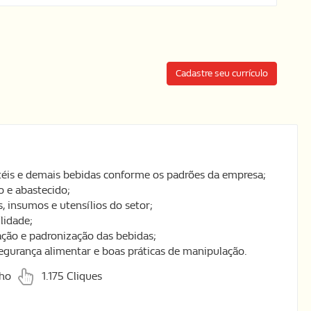
Cadastre seu currículo
etéis e demais bebidas conforme os padrões da empresa;
o e abastecido;
, insumos e utensílios do setor;
lidade;
ação e padronização das bebidas;
segurança alimentar e boas práticas de manipulação.
lho
1.175 Cliques