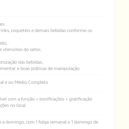
es:
drinks, coquetéis e demais bebidas conforme os
ido;
 utensílios do setor;
ronização das bebidas;
limentar e boas práticas de manipulação.
al e ou Médio Completo
ível com a função + bonificações + gratificação
ições no local
o a domingo, com 1 folga semanal e 1 domingo de