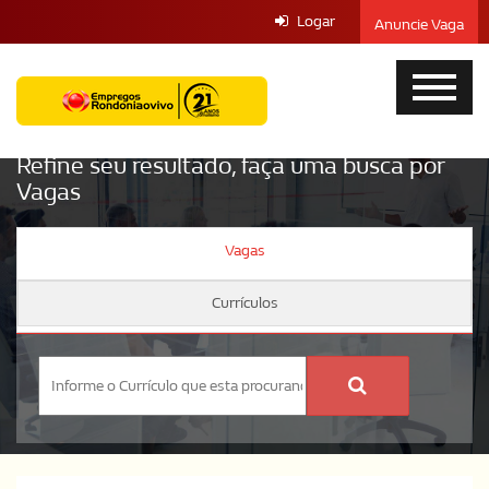
Logar
Anuncie Vaga
Refine seu resultado, faça uma busca por
Vagas
Vagas
Currículos